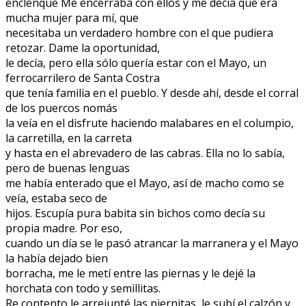
enclenque Me encerraba con ellos y me decía que era
mucha mujer para mí, que
necesitaba un verdadero hombre con el que pudiera
retozar. Dame la oportunidad,
le decía, pero ella sólo quería estar con el Mayo, un
ferrocarrilero de Santa Costra
que tenía familia en el pueblo. Y desde ahí, desde el corral
de los puercos nomás
la veía en el disfrute haciendo malabares en el columpio,
la carretilla, en la carreta
y hasta en el abrevadero de las cabras. Ella no lo sabía,
pero de buenas lenguas
me había enterado que el Mayo, así de macho como se
veía, estaba seco de
hijos. Escupía pura babita sin bichos como decía su
propia madre. Por eso,
cuando un día se le pasó atrancar la marranera y el Mayo
la había dejado bien
borracha, me le metí entre las piernas y le dejé la
horchata con todo y semillitas.
Re contento le arrejunté las piernitas, le subí el calzón y