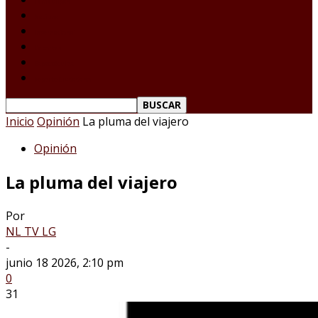
Tamaulipas
Nacional
Internacional
Deportes
Espectáculos
Reporte Ciudadano
Inicio
Opinión
La pluma del viajero
Opinión
La pluma del viajero
Por
NL TV LG
-
junio 18 2026, 2:10 pm
0
31