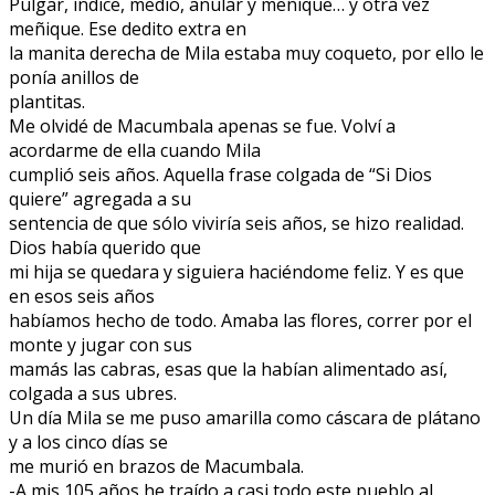
Pulgar, índice, medio, anular y meñique… y otra vez
meñique. Ese dedito extra en
la manita derecha de Mila estaba muy coqueto, por ello le
ponía anillos de
plantitas.
Me olvidé de Macumbala apenas se fue. Volví a
acordarme de ella cuando Mila
cumplió seis años. Aquella frase colgada de “Si Dios
quiere” agregada a su
sentencia de que sólo viviría seis años, se hizo realidad.
Dios había querido que
mi hija se quedara y siguiera haciéndome feliz. Y es que
en esos seis años
habíamos hecho de todo. Amaba las flores, correr por el
monte y jugar con sus
mamás las cabras, esas que la habían alimentado así,
colgada a sus ubres.
Un día Mila se me puso amarilla como cáscara de plátano
y a los cinco días se
me murió en brazos de Macumbala.
-A mis 105 años he traído a casi todo este pueblo al