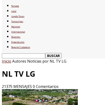
Portada
Local
Laredo Texas
Tamaulipas
Nacional
Internacional
Deportes
Espectáculos
Reporte Ciudadano
Inicio
Autores
Noticias por NL TV LG
NL TV LG
21375 MENSAJES
0 Comentarios