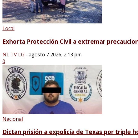
Local
Exhorta Protección Civil a extremar precaucion
NL TV LG
-
agosto 7 2026, 2:13 pm
0
Nacional
Dictan prisión a expolicía de Texas por triple ho