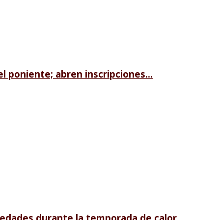
l poniente; abren inscripciones...
edades durante la temporada de calor