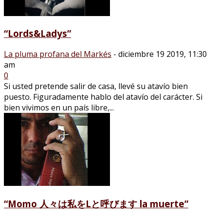
“Lords&Ladys”
La pluma profana del Markés
-
diciembre 19 2019, 11:30
am
0
Si usted pretende salir de casa, llevé su atavío bien
puesto. Figuradamente hablo del atavío del carácter. Si
bien vivimos en un país libre,...
“Momo 人々は私をLと呼びます la muerte”