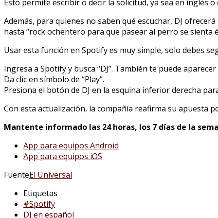
Esto permite escribir o decir la solicitud, ya sea en inglés 
Además, para quienes no saben qué escuchar, DJ ofrecerá t
hasta “rock ochentero para que pasear al perro se sienta ép
Usar esta función en Spotify es muy simple, solo debes seg
Ingresa a Spotify y busca “DJ”. También te puede aparecer en
Da clic en símbolo de “Play”.
Presiona el botón de DJ en la esquina inferior derecha para
Con esta actualización, la compañía reafirma su apuesta por 
Mantente informado las 24 horas, los 7 días de la sema
App para equipos Android
App para equipos iOS
Fuente
El Universal
Etiquetas
#Spotify
DJ en español