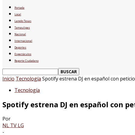
Portada
Local
Laredo Texas
Tamaulipas
Nacional
Internacional
Deportes
Espectáculos
Reporte Ciudadano
Inicio
Tecnología
Spotify estrena DJ en español con petici
Tecnología
Spotify estrena DJ en español con pe
Por
NL TV LG
-