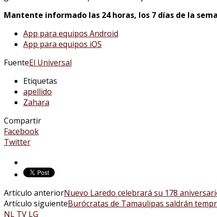
Mantente informado las 24 horas, los 7 días de la sema
App para equipos Android
App para equipos iOS
Fuente
El Universal
Etiquetas
apellido
Zahara
Compartir
Facebook
Twitter
Artículo anterior
Nuevo Laredo celebrará su 178 aniversario
Artículo siguiente
Burócratas de Tamaulipas saldrán tempra
NL TV LG