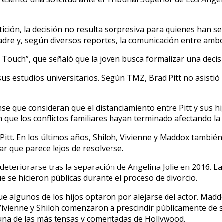
ción, la decisión no resulta sorpresiva para quienes han seg
padre y, según diversos reportes, la comunicación entre amb
In Touch”, que señaló que la joven busca formalizar una deci
us estudios universitarios. Según TMZ, Brad Pitt no asistió
e que consideran que el distanciamiento entre Pitt y sus hijo
que los conflictos familiares hayan terminado afectando la re
Pitt. En los últimos años, Shiloh, Vivienne y Maddox también
ar que parece lejos de resolverse.
deteriorarse tras la separación de Angelina Jolie en 2016. La
e se hicieron públicas durante el proceso de divorcio.
ue algunos de los hijos optaron por alejarse del actor. Ma
ivienne y Shiloh comenzaron a prescindir públicamente de su 
 una de las más tensas y comentadas de Hollywood.