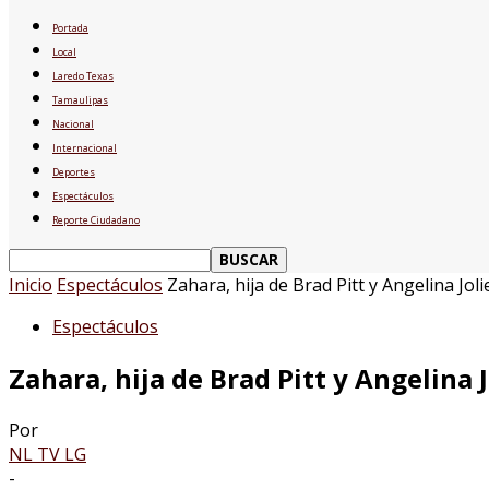
Portada
Local
Laredo Texas
Tamaulipas
Nacional
Internacional
Deportes
Espectáculos
Reporte Ciudadano
Inicio
Espectáculos
Zahara, hija de Brad Pitt y Angelina Jol
Espectáculos
Zahara, hija de Brad Pitt y Angelina 
Por
NL TV LG
-