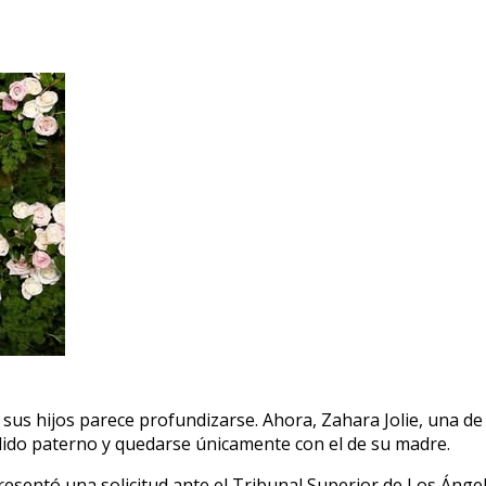
us hijos parece profundizarse. Ahora, Zahara Jolie, una de l
ellido paterno y quedarse únicamente con el de su madre.
resentó una solicitud ante el Tribunal Superior de Los Áng