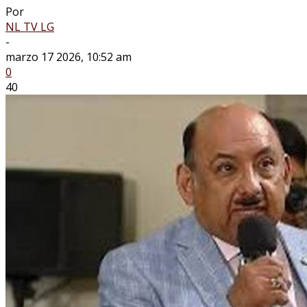
Por
NL TV LG
-
marzo 17 2026, 10:52 am
0
40