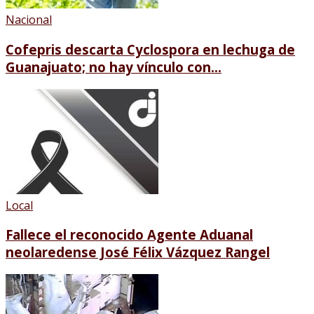
Nacional
Cofepris descarta Cyclospora en lechuga de
Guanajuato; no hay vínculo con...
Local
Fallece el reconocido Agente Aduanal
neolaredense José Félix Vázquez Rangel