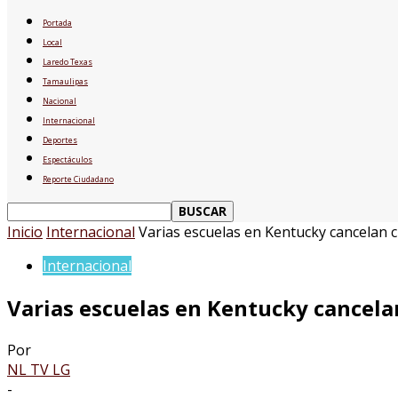
Portada
Local
Laredo Texas
Tamaulipas
Nacional
Internacional
Deportes
Espectáculos
Reporte Ciudadano
Inicio
Internacional
Varias escuelas en Kentucky cancelan cla
Internacional
Varias escuelas en Kentucky cancelan 
Por
NL TV LG
-