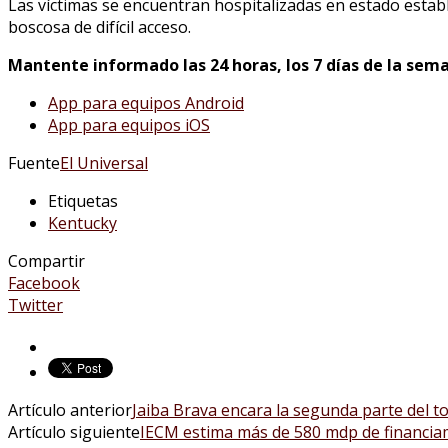
Las víctimas se encuentran hospitalizadas en estado establ
boscosa de difícil acceso.
Mantente informado las 24 horas, los 7 días de la sema
App para equipos Android
App para equipos iOS
Fuente
El Universal
Etiquetas
Kentucky
Compartir
Facebook
Twitter
Artículo anterior
Jaiba Brava encara la segunda parte del t
Artículo siguiente
IECM estima más de 580 mdp de financiam