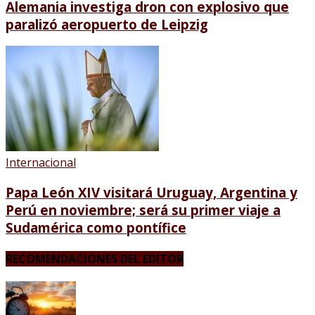
Alemania investiga dron con explosivo que
paralizó aeropuerto de Leipzig
Internacional
Papa León XIV visitará Uruguay, Argentina y
Perú en noviembre; será su primer viaje a
Sudamérica como pontífice
RECOMENDACIONES DEL EDITOR