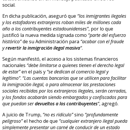
social.
En dicha publicación, aseguró que
“los inmigrantes ilegales
y los estafadores extranjeros roban miles de millones cada
año a los contribuyentes estadounidenses”
, por lo que
justificó la nueva medida signada como
“parte del esfuerzo
histórico”
de su Administración para
“acabar con el fraude
y
revertir la inmigración ilegal masiva
“
.
Según manifestó, el acceso a los sistemas financieros
nacionales
“debe limitarse a quienes tienen el derecho legal
de estar”
en el país y
“se dedican al comercio legal y
legítimo”
.
“Las cuentas bancarias que se utilicen para facilitar
la inmigración ilegal, o para almacenar las prestaciones
sociales recibidas por los extranjeros ilegales, serán cerradas,
y los fondos acabarán siendo embargados y confiscados para
que puedan ser
devueltos a los contribuyentes
“
, agregó.
A juicio de Trump,
“no es ridículo”
sino
“profundamente
peligroso”
el hecho de que
“cualquier extranjero ilegal pueda
simplemente presentar un carné de conducir de un estado