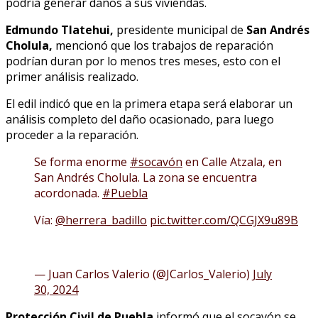
podría generar daños a sus viviendas.
Edmundo Tlatehui,
presidente municipal de
San Andrés
Cholula,
mencionó que los trabajos de reparación
podrían duran por lo menos tres meses, esto con el
primer análisis realizado.
El edil indicó que en la primera etapa será elaborar un
análisis completo del daño ocasionado, para luego
proceder a la reparación.
Se forma enorme
#socavón
en Calle Atzala, en
San Andrés Cholula. La zona se encuentra
acordonada.
#Puebla
Vía:
@herrera_badillo
pic.twitter.com/QCGJX9u89B
— Juan Carlos Valerio (@JCarlos_Valerio)
July
30, 2024
Protección Civil de Puebla
informó que el socavón se