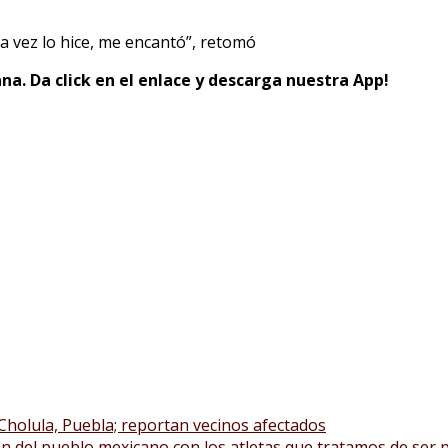
a vez lo hice, me encantó”, retomó
na. Da click en el enlace y descarga nuestra App!
holula, Puebla; reportan vecinos afectados
ón del pueblo mexicano con los atletas que tratamos de ser 