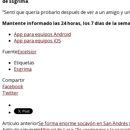
de Esgrima
.
“Sentí que quería probarlo después de ver a un amigo y un
Mantente informado las 24 horas, los 7 días de la sema
App para equipos Android
App para equipos iOS
Fuente
Excelsior
Etiquetas
Esgrima
Compartir
Facebook
Twitter
Artículo anterior
Se forma enorme socavón en San Andrés C
Artículo siguiente
Miguel de Lara: “Es vergonzosa la reacci