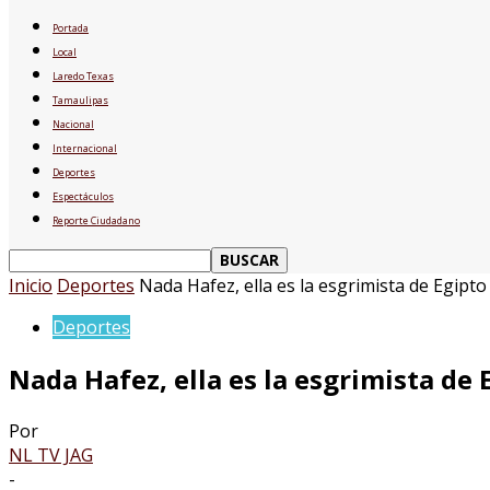
Portada
Local
Laredo Texas
Tamaulipas
Nacional
Internacional
Deportes
Espectáculos
Reporte Ciudadano
Inicio
Deportes
Nada Hafez, ella es la esgrimista de Egipto 
Deportes
Nada Hafez, ella es la esgrimista de
Por
NL TV JAG
-