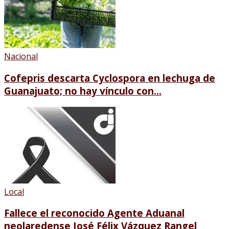
Nacional
Cofepris descarta Cyclospora en lechuga de
Guanajuato; no hay vínculo con...
Local
Fallece el reconocido Agente Aduanal
neolaredense José Félix Vázquez Rangel