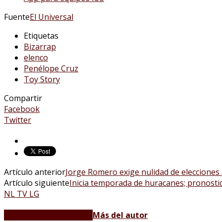
Fuente
El Universal
Etiquetas
Bizarrap
elenco
Penélope Cruz
Toy Story
Compartir
Facebook
Twitter
Artículo anterior
Jorge Romero exige nulidad de elecciones
Artículo siguiente
Inicia temporada de huracanes; pronosti
NL TV LG
Artículos relacionados
Más del autor