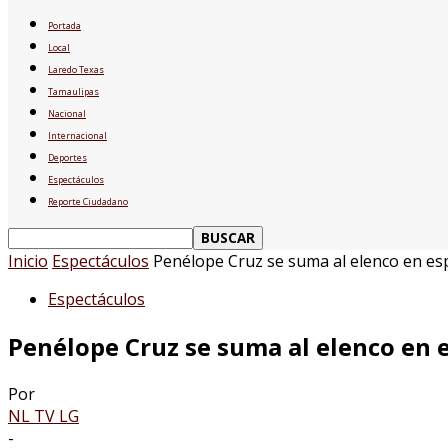
Portada
Local
Laredo Texas
Tamaulipas
Nacional
Internacional
Deportes
Espectáculos
Reporte Ciudadano
Inicio
Espectáculos
Penélope Cruz se suma al elenco en espa
Espectáculos
Penélope Cruz se suma al elenco en e
Por
NL TV LG
-