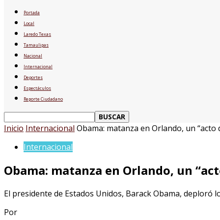
Portada
Local
Laredo Texas
Tamaulipas
Nacional
Internacional
Deportes
Espectáculos
Reporte Ciudadano
Inicio
Internacional
Obama: matanza en Orlando, un “acto d
Internacional
Obama: matanza en Orlando, un “acto
El presidente de Estados Unidos, Barack Obama, deploró lo 
Por