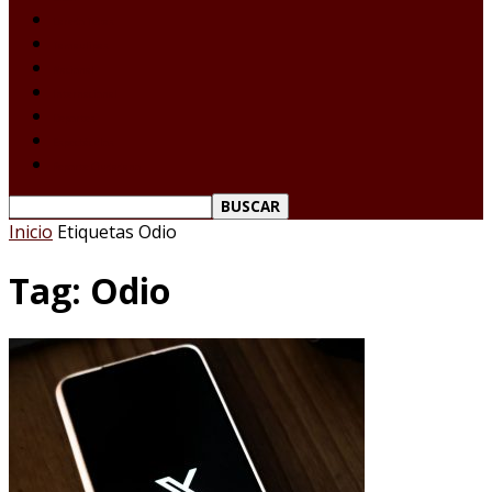
Laredo Texas
Tamaulipas
Nacional
Internacional
Deportes
Espectáculos
Reporte Ciudadano
Inicio
Etiquetas
Odio
Tag: Odio