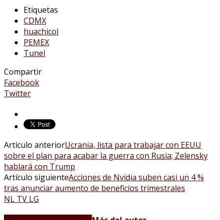
Etiquetas
CDMX
huachicol
PEMEX
Tunel
Compartir
Facebook
Twitter
Artículo anterior
Ucrania, lista para trabajar con EEUU
sobre el plan para acabar la guerra con Rusia; Zelensky
hablará con Trump
Artículo siguiente
Acciones de Nvidia suben casi un 4 %
tras anunciar aumento de beneficios trimestrales
NL TV LG