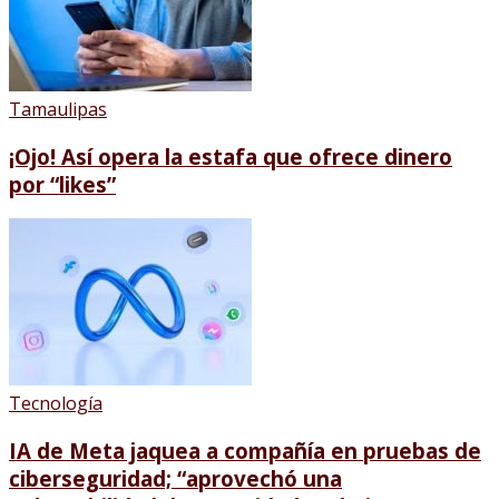
Tamaulipas
¡Ojo! Así opera la estafa que ofrece dinero
por “likes”
Tecnología
IA de Meta jaquea a compañía en pruebas de
ciberseguridad; “aprovechó una