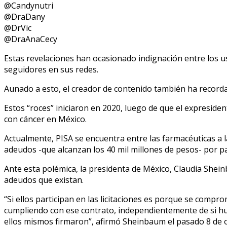
@Candynutri
@DraDany
@DrVic
@DraAnaCecy
Estas revelaciones han ocasionado indignación entre los us
seguidores en sus redes.
Aunado a esto, el creador de contenido también ha recorda
Estos “roces” iniciaron en 2020, luego de que el expresi
con cáncer en México.
Actualmente, PISA se encuentra entre las farmacéuticas a 
adeudos -que alcanzan los 40 mil millones de pesos- por p
Ante esta polémica, la presidenta de México, Claudia She
adeudos que existan.
“Si ellos participan en las licitaciones es porque se comp
cumpliendo con ese contrato, independientemente de si h
ellos mismos firmaron”, afirmó Sheinbaum el pasado 8 de 