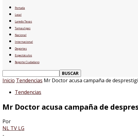
Portada
Local
Laredo Texas
Tamaulipas
Nacional
Internacional
Deportes
Espectáculos
Reporte Ciudadano
Inicio
Tendencias
Mr Doctor acusa campaña de desprestigio 
Tendencias
Mr Doctor acusa campaña de desprest
Por
NL TV LG
-