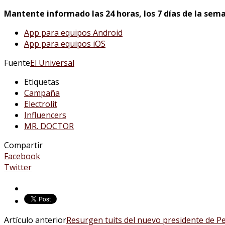
Mantente informado las 24 horas, los 7 días de la sema
App para equipos Android
App para equipos iOS
Fuente
El Universal
Etiquetas
Campaña
Electrolit
Influencers
MR. DOCTOR
Compartir
Facebook
Twitter
Artículo anterior
Resurgen tuits del nuevo presidente de P