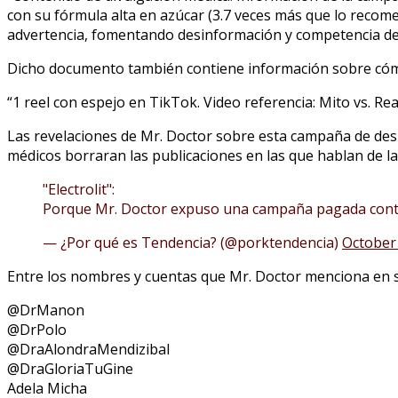
con su fórmula alta en azúcar (3.7 veces más que lo recomen
advertencia, fomentando desinformación y competencia des
Dicho documento también contiene información sobre cómo
“1 reel con espejo en TikTok. Video referencia: Mito vs. Rea
Las revelaciones de Mr. Doctor sobre esta campaña de despr
médicos borraran las publicaciones en las que hablan de la
"Electrolit":
Porque Mr. Doctor expuso una campaña pagada contr
— ¿Por qué es Tendencia? (@porktendencia)
October 
Entre los nombres y cuentas que Mr. Doctor menciona en 
@DrManon
@DrPolo
@DraAlondraMendizibal
@DraGloriaTuGine
Adela Micha