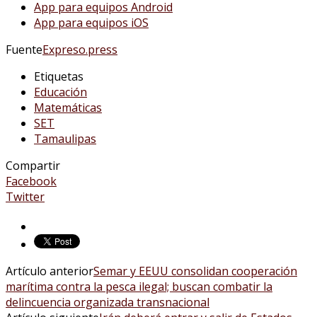
App para equipos Android
App para equipos iOS
Fuente
Expreso.press
Etiquetas
Educación
Matemáticas
SET
Tamaulipas
Compartir
Facebook
Twitter
Artículo anterior
Semar y EEUU consolidan cooperación
marítima contra la pesca ilegal; buscan combatir la
delincuencia organizada transnacional