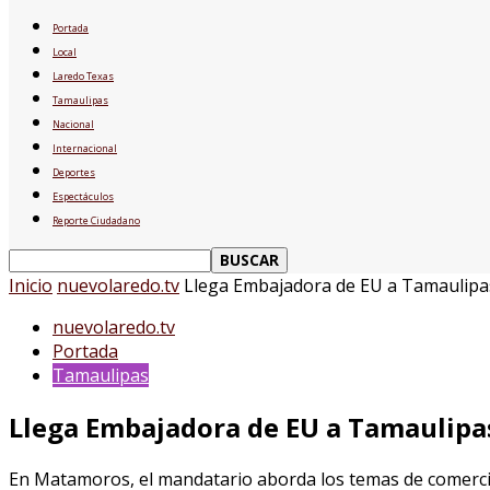
Portada
Local
Laredo Texas
Tamaulipas
Nacional
Internacional
Deportes
Espectáculos
Reporte Ciudadano
Inicio
nuevolaredo.tv
Llega Embajadora de EU a Tamaulipas
nuevolaredo.tv
Portada
Tamaulipas
Llega Embajadora de EU a Tamaulipas
En Matamoros, el mandatario aborda los temas de comercio