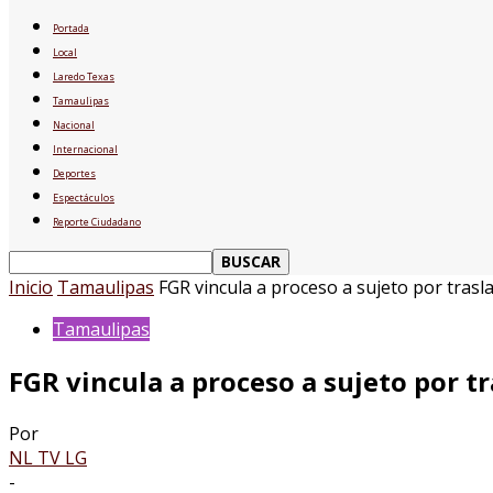
Portada
Local
Laredo Texas
Tamaulipas
Nacional
Internacional
Deportes
Espectáculos
Reporte Ciudadano
Inicio
Tamaulipas
FGR vincula a proceso a sujeto por trasla
Tamaulipas
FGR vincula a proceso a sujeto por t
Por
NL TV LG
-