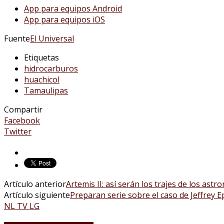
App para equipos Android
App para equipos iOS
Fuente
El Universal
Etiquetas
hidrocarburos
huachicol
Tamaulipas
Compartir
Facebook
Twitter
Artículo anterior
Artemis II: así serán los trajes de los ast
Artículo siguiente
Preparan serie sobre el caso de Jeffrey
NL TV LG