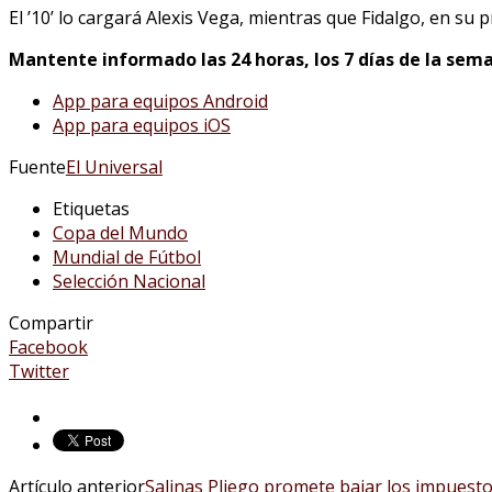
El ’10’ lo cargará Alexis Vega, mientras que Fidalgo, en su p
Mantente informado las 24 horas, los 7 días de la sema
App para equipos Android
App para equipos iOS
Fuente
El Universal
Etiquetas
Copa del Mundo
Mundial de Fútbol
Selección Nacional
Compartir
Facebook
Twitter
Artículo anterior
Salinas Pliego promete bajar los impuestos