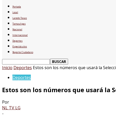
Portada
Local
Laredo Texas
Tamaulipas
Nacional
Internacional
Deportes
Espectáculos
Reporte Ciudadano
Inicio
Deportes
Estos son los números que usará la Selecci
Deportes
Estos son los números que usará la S
Por
NL TV LG
-