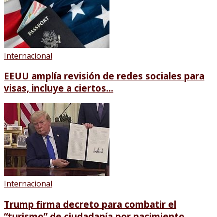
Internacional
EEUU amplía revisión de redes sociales para
visas, incluye a ciertos...
Internacional
Trump firma decreto para combatir el
“turismo” de ciudadanía por nacimiento