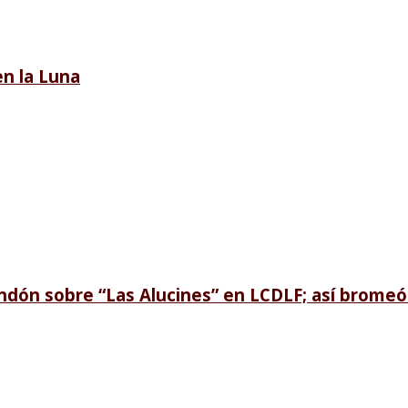
n la Luna
ndón sobre “Las Alucines” en LCDLF; así bromeó 