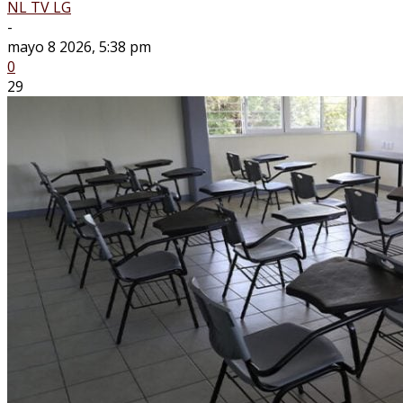
NL TV LG
-
mayo 8 2026, 5:38 pm
0
29