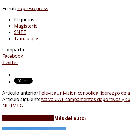
Fuente
Expreso.press
Etiquetas
Magisterio
SNTE
Tamaulipas
Compartir
Facebook
Twitter
Artículo anterior
TelevisaUnivision consolida liderazgo de 
Artículo siguiente
Activa UAT campamentos deportivos y cu
NL TV LG
Artículos relacionados
Más del autor