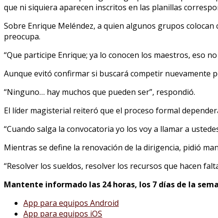
que ni siquiera aparecen inscritos en las planillas correspo
Sobre Enrique Meléndez, a quien algunos grupos colocan co
preocupa.
“Que participe Enrique; ya lo conocen los maestros, eso n
Aunque evitó confirmar si buscará competir nuevamente por
“Ninguno… hay muchos que pueden ser”, respondió.
El líder magisterial reiteró que el proceso formal depende
“Cuando salga la convocatoria yo los voy a llamar a ustedes
Mientras se define la renovación de la dirigencia, pidió man
“Resolver los sueldos, resolver los recursos que hacen falta
Mantente informado las 24 horas, los 7 días de la sema
App para equipos Android
App para equipos iOS