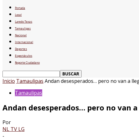
Portada
Local
Laredo Texas
Tamaulipas
Nacional
Internacional
Deportes
Espectáculos
Reporte Ciudadano
Inicio
Tamaulipas
Andan desesperados… pero no van a lleg
Tamaulipas
Andan desesperados… pero no van a 
Por
NL TV LG
-