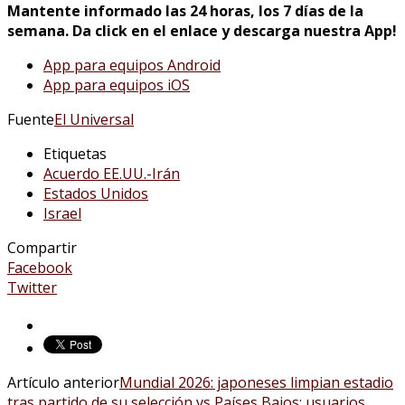
Mantente informado las 24 horas, los 7 días de la
semana. Da click en el enlace y descarga nuestra App!
App para equipos Android
App para equipos iOS
Fuente
El Universal
Etiquetas
Acuerdo EE.UU.-Irán
Estados Unidos
Israel
Compartir
Facebook
Twitter
Artículo anterior
Mundial 2026: japoneses limpian estadio
tras partido de su selección vs Países Bajos; usuarios