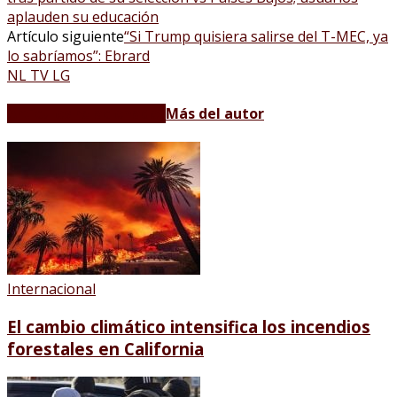
aplauden su educación
Artículo siguiente
“Si Trump quisiera salirse del T-MEC, ya
lo sabríamos”: Ebrard
NL TV LG
Artículos relacionados
Más del autor
Internacional
El cambio climático intensifica los incendios
forestales en California