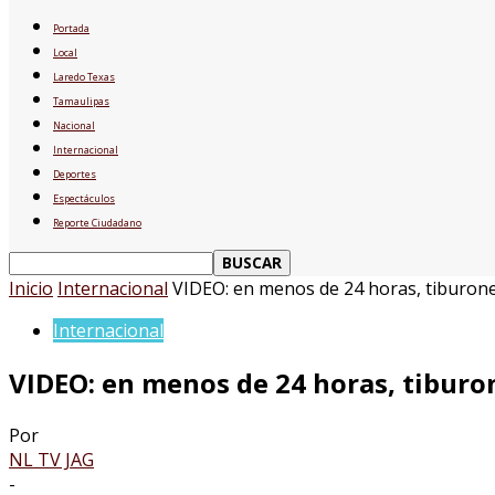
Portada
Local
Laredo Texas
Tamaulipas
Nacional
Internacional
Deportes
Espectáculos
Reporte Ciudadano
Inicio
Internacional
VIDEO: en menos de 24 horas, tiburones
Internacional
VIDEO: en menos de 24 horas, tiburon
Por
NL TV JAG
-