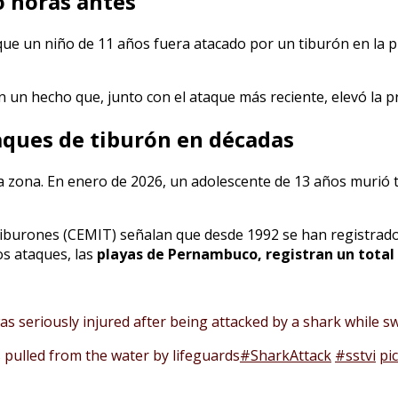
o horas antes
que un niño de 11 años fuera atacado por un tiburón en la p
en un hecho que, junto con el ataque más reciente, elevó la p
ques de tiburón en décadas
a zona. En enero de 2026, un adolescente de 13 años murió t
Tiburones (CEMIT) señalan que desde 1992 se han registrad
os ataques, las
playas de Pernambuco, registran un total
was seriously injured after being attacked by a shark while
s pulled from the water by lifeguards
#SharkAttack
#sstvi
pi