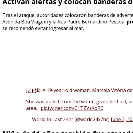
Activan alertas y colocan banderas d
Tras el ataque, autoridades colocaron banderas de advertenc
Avenida Boa Viagem y la Rua Padre Bernardino Pessoa,
pr
se recomendó evitar ingresar al mar.
🇧🇷🔞: A 19-year-old woman, Marcela Vitória de 
She was pulled from the water, given first aid, 
area…
pic.twitter.com/C1TZVsXoRC
— World In Last 24hr (@world24x7hr)
June 2, 2