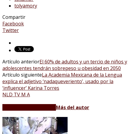
tolyamory
Compartir
Facebook
Twitter
Artículo anterior
El 60% de adultos y un tercio de niños y
adolescentes tendrán sobrepeso u obesidad en 2050
Artículo siguiente
La Academia Mexicana de la Lengua
explica el adjetivo ‘nadaqueveriento’, usado por la
‘influencer’ Karina Torres
NLD TV M A
Artículos relacionados
Más del autor