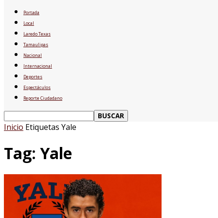
Portada
Local
Laredo Texas
Tamaulipas
Nacional
Internacional
Deportes
Espectáculos
Reporte Ciudadano
Inicio
Etiquetas
Yale
Tag: Yale