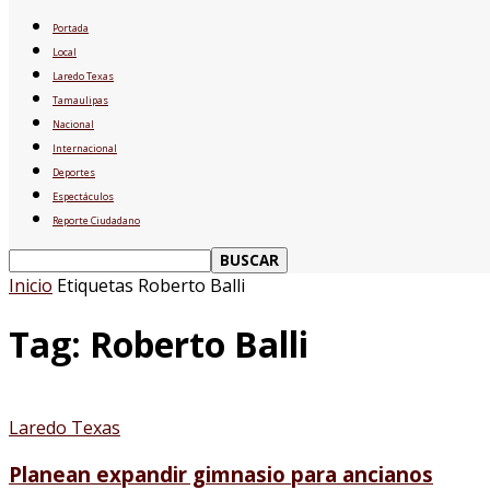
Portada
Local
Laredo Texas
Tamaulipas
Nacional
Internacional
Deportes
Espectáculos
Reporte Ciudadano
Inicio
Etiquetas
Roberto Balli
Tag: Roberto Balli
Laredo Texas
Planean expandir gimnasio para ancianos