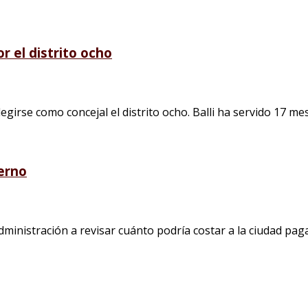
r el distrito ocho
egirse como concejal el distrito ocho. Balli ha servido 17 me
erno
dministración a revisar cuánto podría costar a la ciudad pag