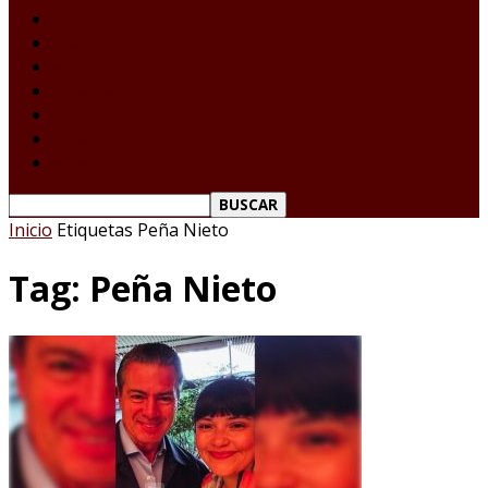
Laredo Texas
Tamaulipas
Nacional
Internacional
Deportes
Espectáculos
Reporte Ciudadano
Inicio
Etiquetas
Peña Nieto
Tag: Peña Nieto