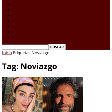
Laredo Texas
Tamaulipas
Nacional
Internacional
Deportes
Espectáculos
Reporte Ciudadano
Inicio
Etiquetas
Noviazgo
Tag: Noviazgo