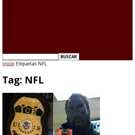
Laredo Texas
Tamaulipas
Nacional
Internacional
Deportes
Espectáculos
Reporte Ciudadano
Inicio
Etiquetas
NFL
Tag: NFL