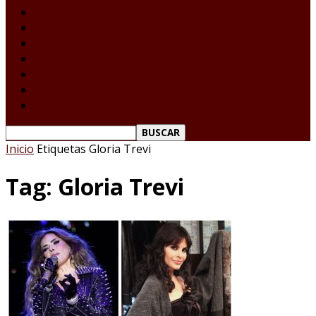
Laredo Texas
Tamaulipas
Nacional
Internacional
Deportes
Espectáculos
Reporte Ciudadano
Inicio
Etiquetas
Gloria Trevi
Tag: Gloria Trevi