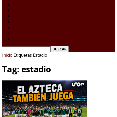
Laredo Texas
Tamaulipas
Nacional
Internacional
Deportes
Espectáculos
Reporte Ciudadano
Inicio
Etiquetas
Estadio
Tag: estadio