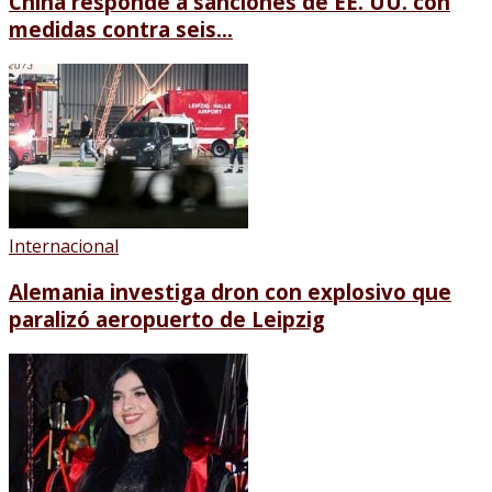
China responde a sanciones de EE. UU. con
medidas contra seis...
Internacional
Alemania investiga dron con explosivo que
paralizó aeropuerto de Leipzig