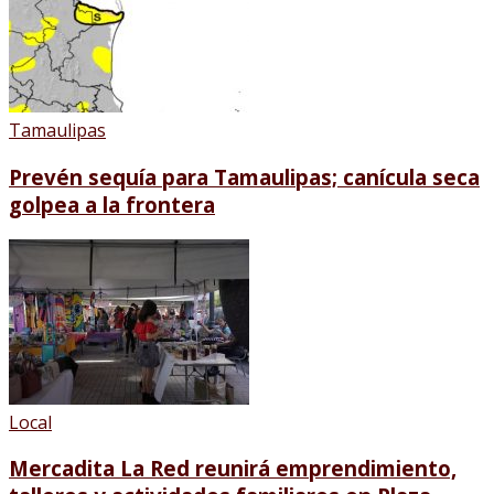
Tamaulipas
Prevén sequía para Tamaulipas; canícula seca
golpea a la frontera
Local
Mercadita La Red reunirá emprendimiento,