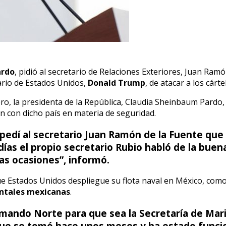
ardo
, pidió al secretario de Relaciones Exteriores, Juan Ramó
ario de Estados Unidos,
Donald Trump
, de atacar a los cárt
ero, la presidenta de la República, Claudia Sheinbaum Pardo
 con dicho país en materia de seguridad.
pedí al secretario Juan Ramón de la Fuente que p
ías el propio secretario Rubio habló de la bue
as ocasiones”, informó.
que Estados Unidos despliegue su flota naval en México, com
entales mexicanas
.
omando Norte para que sea la Secretaría de Mar
o que se tomó hace unos meses y ha estado func