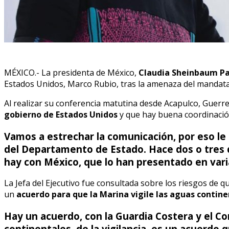
MÉXICO.- La presidenta de México,
Claudia Sheinbaum P
Estados Unidos, Marco Rubio, tras la amenaza del mandat
Al realizar su conferencia matutina desde Acapulco, Guerr
gobierno de Estados Unidos
y que hay buena coordinación
Vamos a estrechar la comunicación, por eso le 
del Departamento de Estado. Hace dos o tres d
hay con México, que lo han presentado en vari
La Jefa del Ejecutivo fue consultada sobre los riesgos de 
un
acuerdo para que la Marina vigile las aguas contin
Hay un acuerdo, con la Guardia Costera y el C
continentales, de la vigilancia, es un acuerd