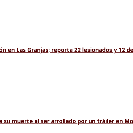
ión en Las Granjas; reporta 22 lesionados y 12 
 su muerte al ser arrollado por un tráiler en M