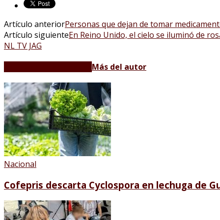
Artículo anterior
Personas que dejan de tomar medicamento
Artículo siguiente
En Reino Unido, el cielo se iluminó de ro
NL TV JAG
Artículos relacionados
Más del autor
Nacional
Cofepris descarta Cyclospora en lechuga de Gu