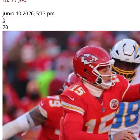
-
junio 10 2026, 5:13 pm
0
20