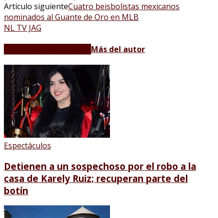
Artículo siguiente
Cuatro beisbolistas mexicanos
nominados al Guante de Oro en MLB
NL TV JAG
Artículos relacionados
Más del autor
Espectáculos
Detienen a un sospechoso por el robo a la
casa de Karely Ruiz; recuperan parte del
botín