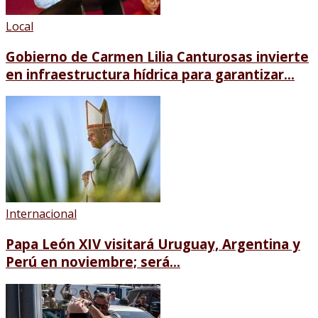
Local
Gobierno de Carmen Lilia Canturosas invierte
en infraestructura hídrica para garantizar...
Internacional
Papa León XIV visitará Uruguay, Argentina y
Perú en noviembre; será...