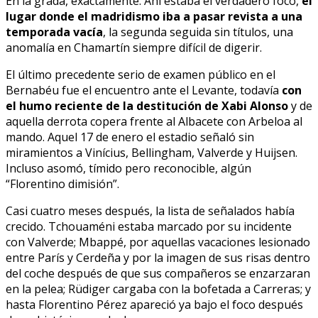
En la grada, exactamente. Ahí estaba el verdadero foco,
el
lugar donde el madridismo iba a pasar revista a una
temporada vacía
, la segunda seguida sin títulos, una
anomalía en Chamartín siempre difícil de digerir.
El último precedente serio de examen público en el
Bernabéu fue el encuentro ante el Levante, todavía
con
el humo reciente de la destitución de Xabi Alonso
y de
aquella derrota copera frente al Albacete con Arbeloa al
mando. Aquel 17 de enero el estadio señaló sin
miramientos a Vinícius, Bellingham, Valverde y Huijsen.
Incluso asomó, tímido pero reconocible, algún
“Florentino dimisión”.
Casi cuatro meses después, la lista de señalados había
crecido. Tchouaméni estaba marcado por su incidente
con Valverde; Mbappé, por aquellas vacaciones lesionado
entre París y Cerdeña y por la imagen de sus risas dentro
del coche después de que sus compañeros se enzarzaran
en la pelea; Rüdiger cargaba con la bofetada a Carreras; y
hasta Florentino Pérez apareció ya bajo el foco después