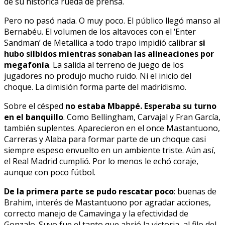
de su histórica rueda de prensa.
Pero no pasó nada. O muy poco. El público llegó manso al
Bernabéu. El volumen de los altavoces con el ‘Enter
Sandman’ de Metallica a todo trapo impidió calibrar
si
hubo silbidos mientras sonaban las alineaciones por
megafonía
. La salida al terreno de juego de los
jugadores no produjo mucho ruido. Ni el inicio del
choque. La dimisión forma parte del madridismo.
Sobre el césped
no estaba Mbappé. Esperaba su turno
en el banquillo
. Como Bellingham, Carvajal y Fran García,
también suplentes. Aparecieron en el once Mastantuono,
Carreras y Alaba para formar parte de un choque casi
siempre espeso envuelto en un ambiente triste. Aún así,
el Real Madrid cumplió. Por lo menos le echó coraje,
aunque con poco fútbol.
De la primera parte se pudo rescatar poco
: buenas de
Brahim, interés de Mastantuono por agradar acciones,
correcto manejo de Camavinga y la efectividad de
Gonzalo. Suyo fue el tanto que abrió la victoria, al filo del