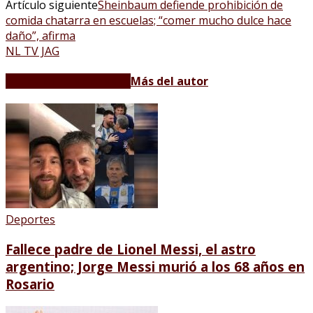
Artículo siguiente
Sheinbaum defiende prohibición de
comida chatarra en escuelas; “comer mucho dulce hace
daño”, afirma
NL TV JAG
Artículos relacionados
Más del autor
Deportes
Fallece padre de Lionel Messi, el astro
argentino; Jorge Messi murió a los 68 años en
Rosario