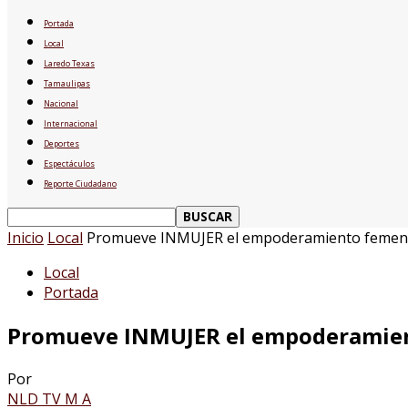
Portada
Local
Laredo Texas
Tamaulipas
Nacional
Internacional
Deportes
Espectáculos
Reporte Ciudadano
Inicio
Local
Promueve INMUJER el empoderamiento femenin
Local
Portada
Promueve INMUJER el empoderamient
Por
NLD TV M A