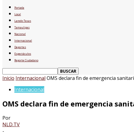
Portada
Local
Laredo Texas
Tamaulipas
Nacional
Internacional
Deportes
Espectáculos
Reporte Ciudadano
Inicio
Internacional
OMS declara fin de emergencia sanitari
Internacional
OMS declara fin de emergencia sanita
Por
NLD.TV
-