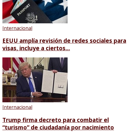
Internacional
EEUU amplía revisión de redes sociales para
visas, incluye a ciertos...
Internacional
Trump firma decreto para combatir el
“turismo” de ciudadanía por nacimiento