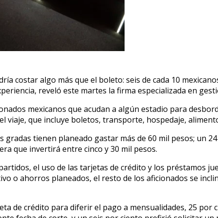
ía costar algo más que el boleto: seis de cada 10 mexicanos 
xperiencia, reveló este martes la firma especializada en ges
cionados mexicanos que acudan a algún estadio para desbord
l viaje, que incluye boletos, transporte, hospedaje, aliment
as gradas tienen planeado gastar más de 60 mil pesos; un 24
era que invertirá entre cinco y 30 mil pesos.
 partidos, el uso de las tarjetas de crédito y los préstamos
tivo o ahorros planeados, el resto de los aficionados se inc
jeta de crédito para diferir el pago a mensualidades, 25 por c
ente fecha de corte, y un seis por ciento prefirió solicitar u