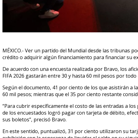
MÉXICO.- Ver un partido del Mundial desde las tribunas podr
crédito o adquirir algún financiamiento para financiar su e
De acuerdo con una encuesta realizada por Bravo, los afi
FIFA 2026 gastarán entre 30 y hasta 60 mil pesos por todo e
Según el documento, 41 por ciento de los que asistirán a l
60 mil pesos; mientras que el 35 por ciento restante consid
“Para cubrir específicamente el costo de las entradas a los
de los encuestados logró pagar con tarjeta de débito, efec
sus boletos”, precisó Bravo.
En este sentido, puntualizó, 31 por ciento utilizaron su tar
exhibición con la esperanza de liquidar el saldo en su sigui