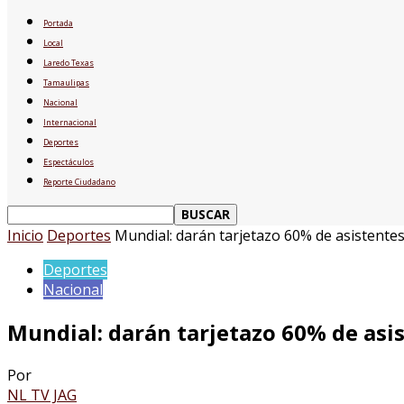
Portada
Local
Laredo Texas
Tamaulipas
Nacional
Internacional
Deportes
Espectáculos
Reporte Ciudadano
Inicio
Deportes
Mundial: darán tarjetazo 60% de asistentes
Deportes
Nacional
Mundial: darán tarjetazo 60% de asis
Por
NL TV JAG