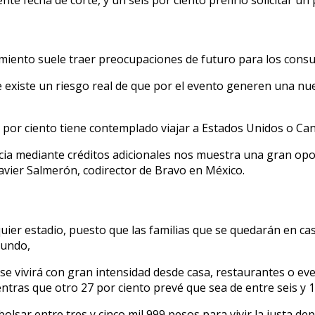
nimiento suele traer preocupaciones de futuro para los cons
 existe un riesgo real de que por el evento generen una nue
 por ciento tiene contemplado viajar a Estados Unidos o Can
iencia mediante créditos adicionales nos muestra una gran 
avier Salmerón, codirector de Bravo en México.
uier estadio, puesto que las familias que se quedarán en cas
Mundo,
a se vivirá con gran intensidad desde casa, restaurantes o e
tras que otro 27 por ciento prevé que sea de entre seis y 1
sar entre tres y cinco mil 999 pesos para vivir la justa depo