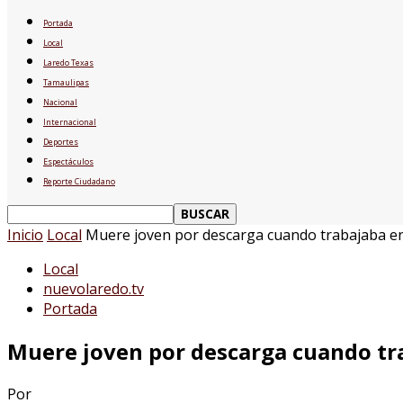
Portada
Local
Laredo Texas
Tamaulipas
Nacional
Internacional
Deportes
Espectáculos
Reporte Ciudadano
Inicio
Local
Muere joven por descarga cuando trabajaba en
Local
nuevolaredo.tv
Portada
Muere joven por descarga cuando tr
Por