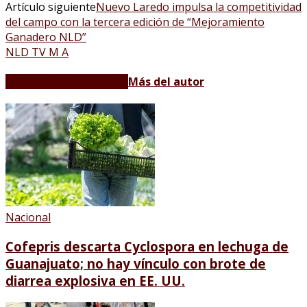
Artículo siguiente
Nuevo Laredo impulsa la competitividad
del campo con la tercera edición de “Mejoramiento
Ganadero NLD”
NLD TV M A
Artículos relacionados
Más del autor
Nacional
Cofepris descarta Cyclospora en lechuga de
Guanajuato; no hay vínculo con brote de
diarrea explosiva en EE. UU.