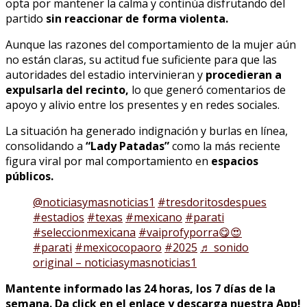
opta por mantener la calma y continúa disfrutando del
partido
sin reaccionar de forma violenta.
Aunque las razones del comportamiento de la mujer aún
no están claras, su actitud fue suficiente para que las
autoridades del estadio intervinieran y
procedieran a
expulsarla del recinto,
lo que generó comentarios de
apoyo y alivio entre los presentes y en redes sociales.
La situación ha generado indignación y burlas en línea,
consolidando a
“Lady Patadas”
como la más reciente
figura viral por mal comportamiento en
espacios
públicos.
@noticiasymasnoticias1
#tresdoritosdespues
#estadios
#texas
#mexicano
#parati
#seleccionmexicana
#vaiprofyporra😋😍
#parati
#mexicocopaoro
#2025
♬ sonido
original – noticiasymasnoticias1
Mantente informado las 24 horas, los 7 días de la
semana. Da click en el enlace y descarga nuestra App!